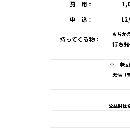
費 用 :
1,
申 込 :
12
もちか
持ってくる物：
持ち
※ 申込
天候（
公益財団法
受