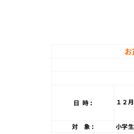
お
１２月
日 時 :
対 象 :
小学