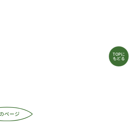
TOPに
もどる