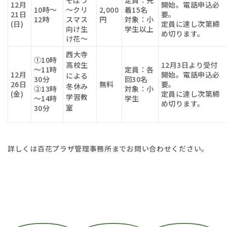
12月
開始。電話申込必
10時～
～クリ
2,000
着15名
21日
要。
12時
スマス
円
対象：小
(日)
定員に達し次第締
向け生
学生以上
め切ります。
け花～
西大寺
①10時
高校生
12月3日より受付
～11時
定員：各
12月
開始。電話申込必
による
30分
回30名
26日
無料
要。
冬休み
②13時
対象：小
(金)
定員に達し次第締
学習教
～14時
学生
め切ります。
室
30分
詳しくは百花プラザ管理事務所までお問い合わせください。