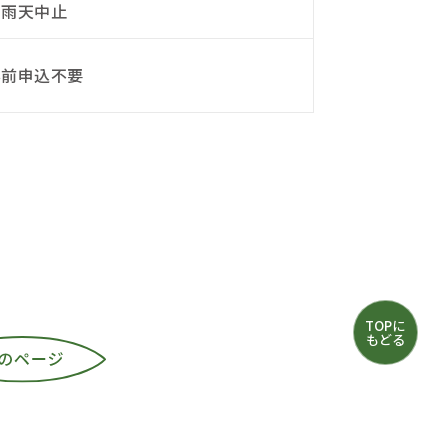
※雨天中止
事前申込不要
TOPに
もどる