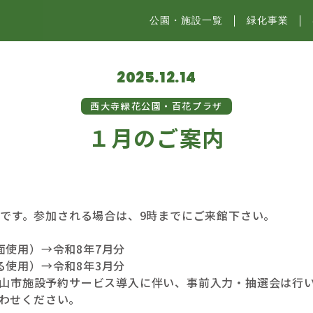
公園・施設⼀覧
緑化事業
2025.12.14
西大寺緑花公園・百花プラザ
１月のご案内
日)です。参加される場合は、9時までにご来館下さい。
面使用）→令和8年7月分
る使用）→令和8年3月分
岡山市施設予約サービス導入に伴い、事前入力・抽選会は行
わせください。