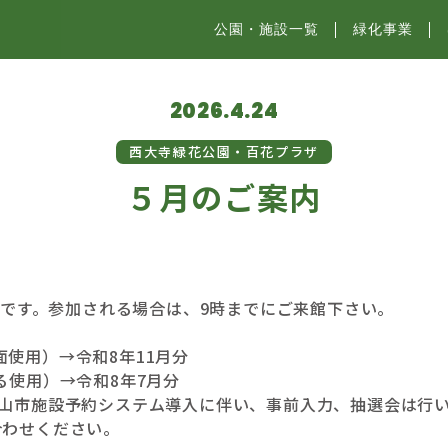
公園・施設⼀覧
緑化事業
2026.4.24
西大寺緑花公園・百花プラザ
５月のご案内
金)です。参加される場合は、9時までにご来館下さい。
使用）→令和8年11月分
る使用）→令和8年7月分
岡山市施設予約システム導入に伴い、事前入力、抽選会は行
わせください。