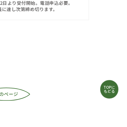
月2日より受付開始。電話申込必要。
員に達し次第締め切ります。
TOPに
もどる