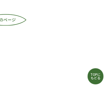
TOPに
もどる