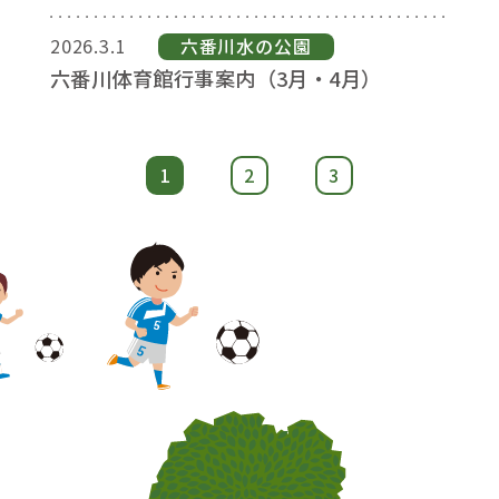
2026.3.1
六番川⽔の公園
六番川体育館行事案内（3月・4月）
1
2
3